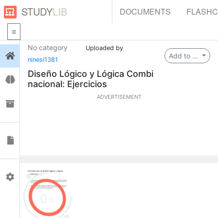
STUDY
LIB
DOCUMENTS
FLASH
No category
Uploaded by
Login
Add to ...
ninesi1381
Diseño Lógico y Lógica Combi
Flashcards
nacional: Ejercicios
ADVERTISEMENT
Collections
Documents
Profile
0