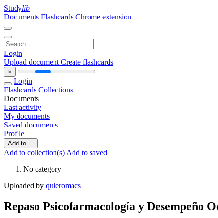
Study
lib
Documents
Flashcards
Chrome extension
Login
Upload document
Create flashcards
×
Login
Flashcards
Collections
Documents
Last activity
My documents
Saved documents
Profile
Add to ...
Add to collection(s)
Add to saved
No category
Uploaded by
quieromacs
Repaso Psicofarmacología y Desempeño O