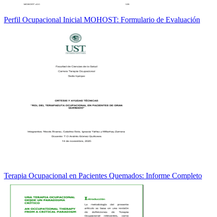
Perfil Ocupacional Inicial MOHOST: Formulario de Evaluación
Terapia Ocupacional en Pacientes Quemados: Informe Completo